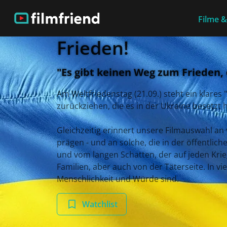
Filme &
Frieden!
"Es gibt keinen Weg zum Frieden, 
Am Weltfriedenstag (21.09.) steht ein klare
zurückziehen, die es in der Ukraine besetzt 
Gleichzeitig erinnert unsere Filmauswahl an 
prägen - und an solche, die in der öffentli
und vom langen Schatten, der auf jeden Krie
Familien, aber auch von der Täterseite. In vi
Menschlichkeit und Würde sind.
Watchlist