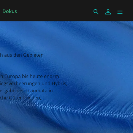
Dokus
ch aus den Gebieten
g in Europa bis heute enorm
Kriegsverheerungen und Hybris,
tergabe der Traumata in
iche Güter Frieden,