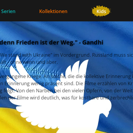
 Serien
Kollektionen
denn Frieden ist der Weg." - Gandhi
s "We stand with Ukraine" im Vordergrund. Russland muss si
hält - ohne wenn und aber.
vergangene Kriege. An solche, die die kollektive Erinnerun
chen Erinnerung wenig präsent sind. Die Filme erzählen von 
g folgt. Von den Narben bei den vielen Opfern, von der Wei
elen der Filme wird deutlich, was für kostbare und zerbrechl