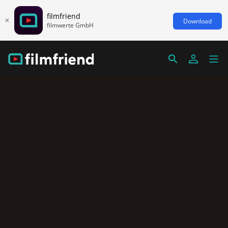
filmfriend
Download
filmwerte GmbH