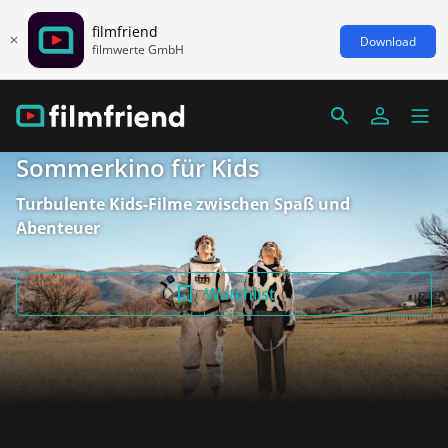
filmfriend
Download
filmwerte GmbH
Sommerkino für Kids
Turbulente Kids-Filme zwischen Spaß und
Abenteuer
Watchlist