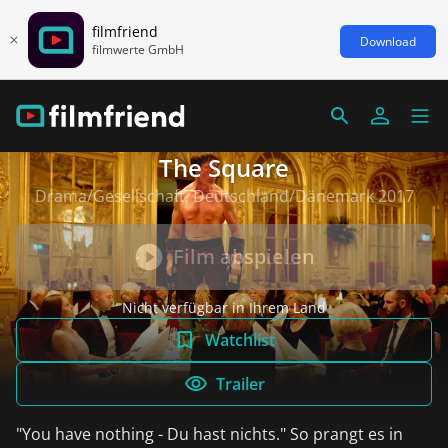
filmfriend
Download
filmwerte GmbH
The Square
Drama/Gesellschaft, Deutschland/Dänemark 2017
Film abspielen
Nicht verfügbar in Ihrem Land
Watchlist
Trailer
"You have nothing - Du hast nichts." So prangt es in