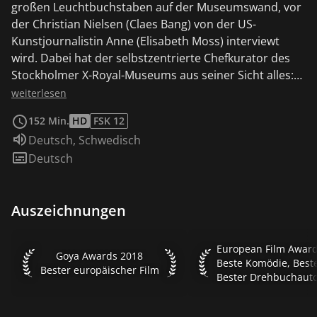
großen Leuchtbuchstaben auf der Museumswand, vor
der Christian Nielsen (Claes Bang) von der US-
Kunstjournalistin Anne (Elisabeth Moss) interviewt
wird. Dabei hat der selbstzentrierte Chefkurator des
Stockholmer X-Royal-Museums aus seiner Sicht alles:
gutes Aussehen, kompetentes Auftreten und eine
weiterlesen
neue, aufsehenerregende Ausstellung - "The Square",
152 Min.
HD
FSK 12
eine Art interaktive, vier mal vier Meter große
Sprache:
Deutsch
,
Schwedisch
Installation, die „als Schutzzone für Vertrauen und
Untertitel:
Deutsch
Fürsorge“ dienen soll, in dem „jeder die gleichen
Rechte und Pflichten hat“. Lebemann Christian ist
bester Dinge, da wird er Opfer eines gar nicht
Auszeichnungen
fürsorglichen Übergriffs: Trickdiebe stehlen dem
Kunst-Experten auf offener Straße Portemonnaie,
Handy und Manschettenknöpfe. Eigentlich hat
European Film Awards 
Goya Awards 2018 Bester europäischer Film
Goya Awards 2018
Christian mit Kunst-Superstar Julian (Dominic West)
Bester europäischer Film
sowie seiner Affäre mit Anne alle Hände voll zu tun,
doch um seine Wertsachen zurückzubekommen,
schmiedet er einen perfiden Plan. Wie die schief