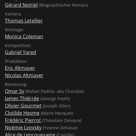
Gérard Noiriel
(Biographischer Roman)
Kamera:
Thomas Letellier
Montage:
Monica Coleman
Komposition:
Gabriel Yared
Produktion:
Eric Altmayer
Nicolas Altmayer
Besetzung:
Omar Sy
(Rafael Padilla, aka Chocolat)
James Thiérrée
(George Footit)
Olivier Gourmet
(Joseph Oller)
Clotilde Hesme
(Marie Hecquet)
Frédéric Pierrot
(Théodore Delvaux)
Noémie Lvovsky
(Yvonne Delvaux)
Alice de Lencquesaing
(Camille)