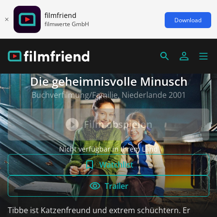
filmfriend
Download
filmwerte GmbH
Die geheimnisvolle Minusch
Buchverfilmung/Familie, Niederlande 2001
Film abspielen
Nicht verfügbar in Ihrem Land
Watchlist
Trailer
Tibbe ist Katzenfreund und extrem schüchtern. Er