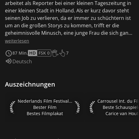
arbeitet als Reporter bei einer kleinen Tageszeitung in
einer kleinen Stadt in Holland. Als er kurz davor steht
seinen Job zu verlieren, da er immer zu schüchtern ist
um an die großen Storys zu kommen, trifft er die
geheimnisvolle Minusch, eine junge Frau die sich ganz
anderes verhält als man es sonst so von jungen Frauen
weiterlesen
gewöhnt ist. Sie liebt Fisch, kann mit Katzen sprechen
87 Min.
HD
FSK 0
7
und behauptet selbst eine Katze gewesen zu sein, bis
Altersempfehlung des KJF: Ab 7 Jahre
Sprache:
Deutsch
sie durch einen Zufall zum Mensch wurde. Durch die
Hilfe von Minusch wird Tibbe zum gefeierten Reporter
und kommt dabei den Machenschaften des
Auszeichnungen
skrupellosen Herr Ellemeet auf die Schliche....
Nederlands Film Festival 2002 Bester Film Bestes Filmplaka
Carrousel Int. du Fi
Nederlands Film Festival 2002
Bester Film
Beste Schauspiel
Bestes Filmplakat
Carice van Hou