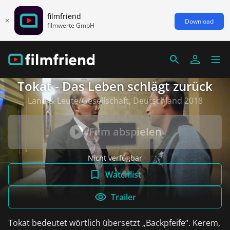
filmfriend
Download
filmwerte GmbH
Tokat - Das Leben schlägt zurück
Land & Leute/Gesellschaft, Deutschland 2018
Film abspielen
Nicht verfügbar
Watchlist
Trailer
Tokat bedeutet wörtlich übersetzt „Backpfeife“. Kerem,