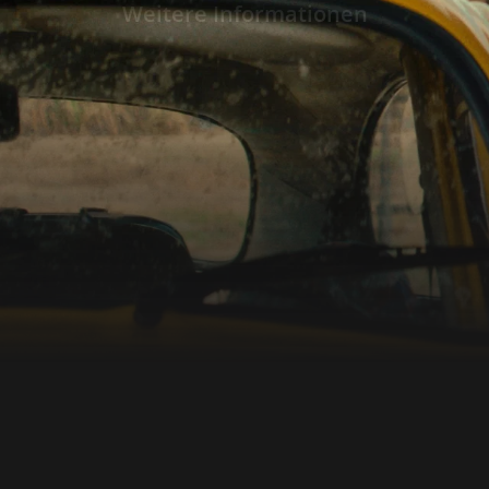
"Bester Film", "Bester internationaler Film" 
Weitere Informationen
Hauptdarsteller" ins Rennen. Brasilien 1977: Während der
ausgelassenen Karnevalswoche kehrt Marcel
Moura) von São Paulo in die Küstenstadt Reci
alleinstehende Mittvierziger, seinen bei den
zurückgelassenen Sohn wiederzusehen. Doch
nicht unbemerkt – zwischen feiernden Me
allgegenwärtiger Gewalt gerät Marcelo in ei
werdendes Netz aus Überwachung, Korrupti
dem es kein Entkommen gibt. Was als persön
entwickelt sich zu einem gefährlichen Spiel 
Militärdiktatur. Höchst spannend, bewegend und von verblüffender
visueller Brillanz stellt "The Secret Agent" 
Filmgenuss dar und stieg damit zu einem d
prämierten Filme des Kinojahres 2025 auf. "
Wagner Moura, in seiner Heimat Brasilien ei
verleiht seiner Figur Marcelo eine sehr per
ist Udo Kier in seiner letzten, äußerst prägna
Deutscher "Hans" zu bewundern. Langsam, aber überaus