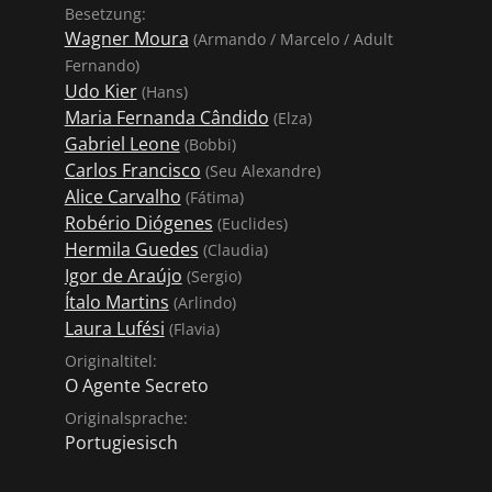
 kurzweilig vermittelt
Besetzung:
sgesetzt sieht. Nicht
Wagner Moura
(Armando / Marcelo / Adult
m letzten Drittel kräftig
Fernando)
Einzelschicksal aus dem
Udo Kier
(Hans)
ärdiktatur. Kurz: Ein
Maria Fernanda Cândido
(Elza)
 sofort in seinen Bann
Gabriel Leone
(Bobbi)
Carlos Francisco
(Seu Alexandre)
Alice Carvalho
(Fátima)
Robério Diógenes
(Euclides)
Hermila Guedes
(Claudia)
Igor de Araújo
(Sergio)
Ítalo Martins
(Arlindo)
Laura Lufési
(Flavia)
Originaltitel:
O Agente Secreto
Originalsprache:
Portugiesisch