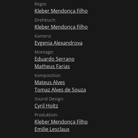
eindrücklich und auf 161 Minuten erstaunlich
Regie:
sich die tödliche Gefahr, der sich Marcelo au
Kleber Mendonça Filho
zuletzt erzählt der entschleunigte und dann i
Drehbuch:
anziehende Agenten-Thriller ein packendes 
Kleber Mendonça Filho
kollektiven Alptraum der brasilianischen Milit
Kamera:
sonnendurchflutetes Meisterwerk, das einen
Evgenia Alexandrova
zieht!
Montage:
Eduardo Serrano
Matheus Farias
Komposition:
Mateus Alves
Tomaz Alves de Souza
Sound Design:
Cyril Holtz
Produktion:
Kleber Mendonça Filho
Emilie Lesclaux