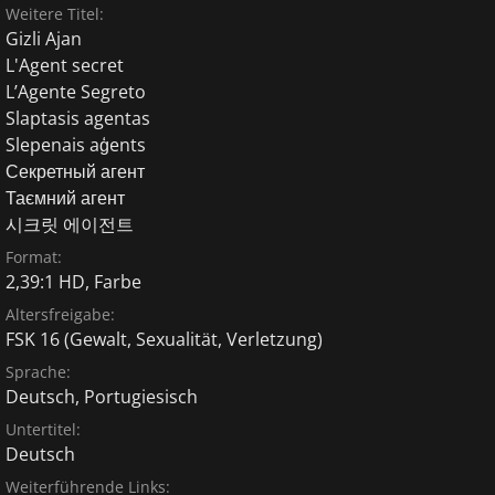
Weitere Titel:
Gizli Ajan
L'Agent secret
L’Agente Segreto
Slaptasis agentas
Slepenais aģents
Секретный агент
Таємний агент
시크릿 에이전트
Format:
2,39:1 HD, Farbe
Altersfreigabe:
FSK 16
(Gewalt, Sexualität, Verletzung)
Sprache:
Deutsch
,
Portugiesisch
Untertitel:
Deutsch
Weiterführende Links: