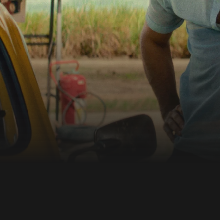
und "Bester
o ("Narcos"-Star Wagner
fe zurück. Dort hofft der
 Großeltern
 seine Ankunft bleibt
nschenmengen und
n immer dichter
on und Misstrauen, aus
liche Reise beginnt,
im Schatten der
einen immersiven
er besten und am meisten
Narcos"-Darsteller
n großer Schauspiel-Star,
sönliche Note. Außerdem
nten Rolle als Exil-