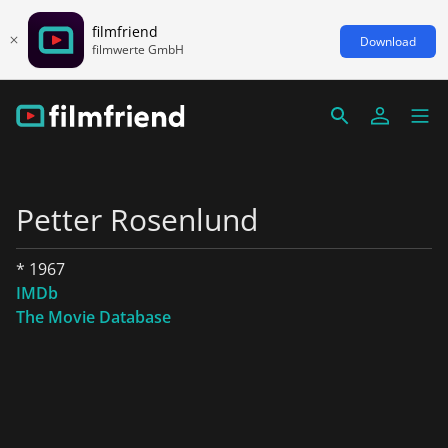
filmfriend
Download
filmwerte GmbH
Petter Rosenlund
* 1967
IMDb
The Movie Database