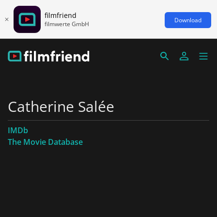
filmfriend
Download
filmwerte GmbH
Catherine Salée
IMDb
The Movie Database