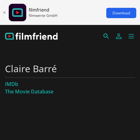
filmfriend
Download
filmwerte GmbH
Claire Barré
IMDb
The Movie Database