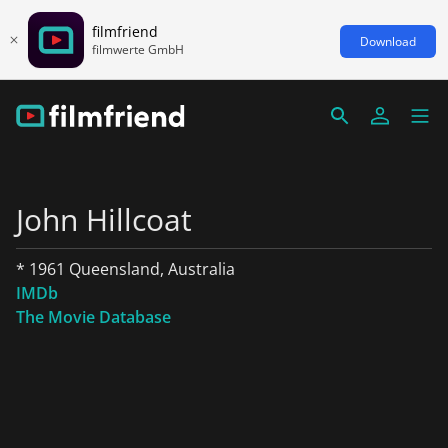
filmfriend
Download
filmwerte GmbH
John Hillcoat
* 1961 Queensland, Australia
IMDb
The Movie Database