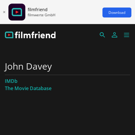
filmfriend
Download
filmwerte GmbH
John Davey
IMDb
The Movie Database