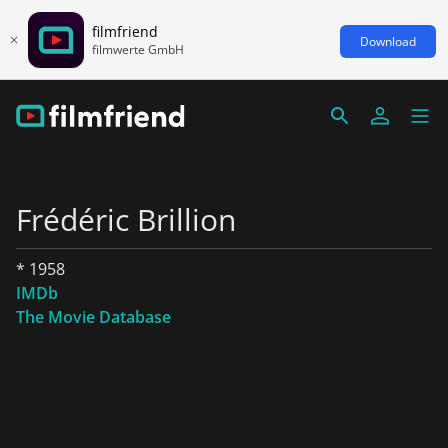
filmfriend
Download
filmwerte GmbH
Frédéric Brillion
* 1958
IMDb
The Movie Database