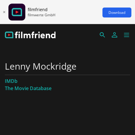
filmfriend
Download
filmwerte GmbH
Lenny Mockridge
IMDb
The Movie Database