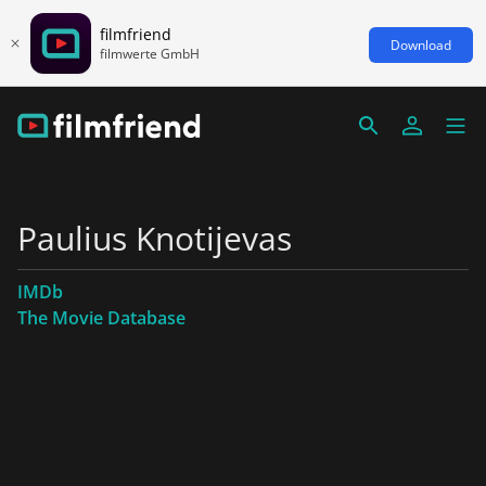
filmfriend
Download
filmwerte GmbH
Paulius Knotijevas
IMDb
The Movie Database