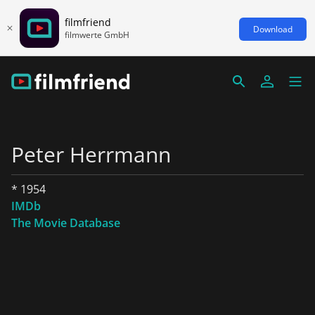
filmfriend
Download
filmwerte GmbH
Peter Herrmann
* 1954
IMDb
The Movie Database