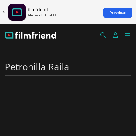
filmfriend
Download
filmwerte GmbH
Petronilla Raila