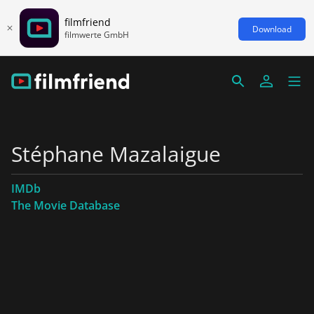
filmfriend
Download
filmwerte GmbH
Stéphane Mazalaigue
IMDb
The Movie Database