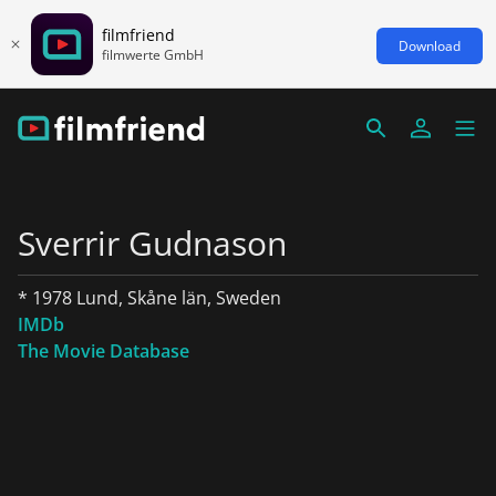
filmfriend
Download
filmwerte GmbH
Sverrir Gudnason
* 1978 Lund, Skåne län, Sweden
IMDb
The Movie Database