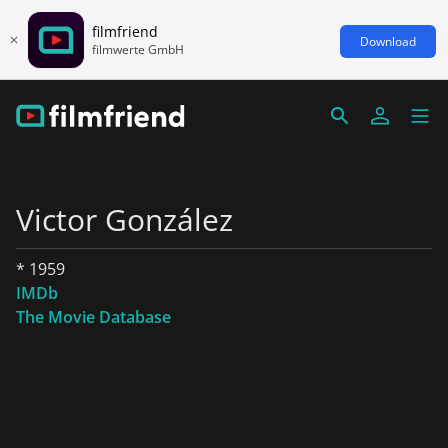
filmfriend
Download
filmwerte GmbH
Victor González
* 1959
IMDb
The Movie Database