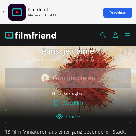
filmfriend
Download
filmwerte GmbH
Paris, je t'aime
Drama/Kurzfilm, Frankreich 2006
Film abspielen
Nicht verfügbar
Watchlist
Trailer
18 Film-Miniaturen aus einer ganz besonderen Stadt.