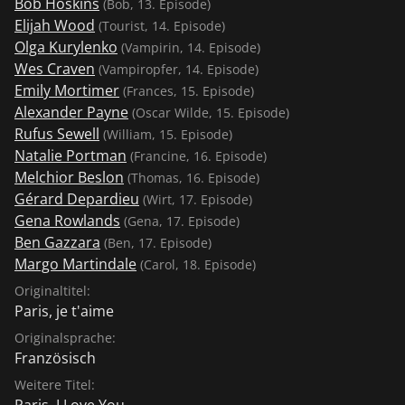
Bob Hoskins
(Bob, 13. Episode)
gibt ihr Baby bei einer Tageskrippe ab und singt ihm
Elijah Wood
(Tourist, 14. Episode)
leise ein spanisches Kinderlied vor, bevor sie geht.
Olga Kurylenko
(Vampirin, 14. Episode)
Nach einer anstrengenden Fahrt mit Straßenbahn und
Wes Craven
(Vampiropfer, 14. Episode)
Métro kommt sie bei ihrer Arbeitsstelle an. Sie ist
Emily Mortimer
(Frances, 15. Episode)
Kindermädchen und muss sich um das Baby einer
Alexander Payne
(Oscar Wilde, 15. Episode)
anderen Frau kümmern, dem sie dasselbe Lied
Rufus Sewell
(William, 15. Episode)
vorsingt. 6. Porte de Choisy (13. Arr.) – Regie:
Natalie Portman
(Francine, 16. Episode)
Christopher Doyle Henny, ein in die Jahre gekommener
Melchior Beslon
(Thomas, 16. Episode)
Vertreter für Frisierprodukte, erschreckt auf einer
Gérard Depardieu
(Wirt, 17. Episode)
Treppe unabsichtlich eine Passantin, die prompt ihre
Gena Rowlands
(Gena, 17. Episode)
Einkaufstasche fallen lässt. In einem Friseursalon trifft
Ben Gazzara
(Ben, 17. Episode)
er auf eine thaiboxende Asiatin. Er gibt den asiatischen
Margo Martindale
(Carol, 18. Episode)
Friseurinnen Tipps für neue Frisuren und wird auf
Originaltitel:
seinem Heimweg von der Asiatin, die nun ein
Paris, je t'aime
schwarzes Abendkleid trägt, ein Stück begleitet. 7.
Originalsprache:
Bastille (11. Arr.) – Regie: Isabel Coixet Ein Mann sitzt in
Französisch
einem Bistro und wartet auf seine Ehefrau, der er
mitteilen will, dass er sie nicht mehr liebt und für eine
Weitere Titel:
Paris, I Love You