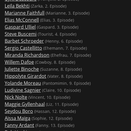
spricht, beginnt der Mann, auf einen ebenfalls jungen
Leïla Bekhti
(Zarka, 2. Episode)
Arbeiter einzureden und ihm von
Marianne Faithfull
(Marianne, 3. Episode)
Seelenverwandtschaft zu erzählen. Er schreibt ihm
Elias McConnell
(Elias, 3. Episode)
seine Telefonnummer auf und geht. Als der Chef
Gaspard Ulliel
(Gaspard, 3. Episode)
seinen Angestellten fragt, was los sei, sagt ihm dieser
Steve Buscemi
(Tourist, 4. Episode)
auf Englisch, dass er den jungen Mann nicht
Barbet Schroeder
(Henny, 6. Episode)
verstanden habe... 4. Tuileries (1. Arr.) – Regie: Ethan
Sergio Castellitto
(Ehemann, 7. Episode)
und Joel Coen Ein Tourist, der auf einer Bank auf die
Miranda Richardson
(Ehefrau, 7. Episode)
nächste Métro wartet, liest in seinem Reiseführer, dass
Willem Dafoe
(Cowboy, 8. Episode)
man es in der Métro tunlichst vermeiden soll, anderen
Juliette Binoche
(Suzanne, 8. Episode)
in die Augen zu schauen. In diesem Augenblick schaut
Hippolyte Girardot
(Vater, 8. Episode)
er auf den gegenüberliegenden Bahnsteig, sieht ein
Yolande Moreau
(Pantomimin, 9. Episode)
sich küssendes Paar – und ihre Blicke treffen sich. Der
Ludivine Sagnier
(Claire, 10. Episode)
Mann ruft dem Touristen zu, er solle seine Freundin
Nick Nolte
(Vincent, 10. Episode)
nicht anstarren. Diese regt sich über die Eifersucht
Maggie Gyllenhaal
(Liz, 11. Episode)
ihres Freundes auf, geht zu dem Touristen, setzt sich
Seydou Boro
(Hassan, 12. Episode)
zu ihm und gibt ihm einen Kuss... 5. Loin du 16e (16.
Aïssa Maïga
(Sophie, 12. Episode)
Arr.) – Regie: Walter Salles, Daniela Thomas Ana steht
Fanny Ardant
(Fanny, 13. Episode)
frühmorgens in einer tristen Pariser Vorstadt auf. Sie